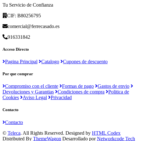
Tu Servicio de Confianza
CIF: B80256795
comercial@ferrecasado.es
916331842
Acceso Directo
Pagina Principal
Catalogo
Cupones de descuento
Por que comprar
Compromiso con el cliente
Formas de pago
Gastos de envio
Devoluciones y Garantias
Condiciones de compra
Politica de
Cookies
Aviso Legal
Privacidad
Contacto
Contacto
©
Teleca
. All Rights Reserved. Designed by
HTML Codex
Distributed By
ThemeWagon
Desarrollado por
Networkcode Tech