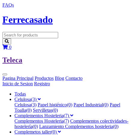
FAQs
F
errecasado
0
T
eleca
Pagina Principal
Productos
Blog
Contacto
Inicio de Sesion
Registro
Todas
Celulosa(3)
Celulosa(3)
Papel higiénico(0)
Papel Industrial(0)
Papel
Toalla(0)
Servilletas(0)
Complementos Hosteleria(7)
Complementos Hosteleria(7)
Complementos colectividades-
hostelería(0)
Lanzamiento Complementos hosteleria(0)
Complemetos taller(0)