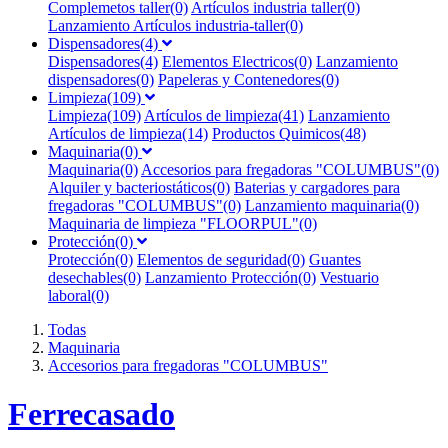
Complemetos taller(0)
Artículos industria taller(0)
Lanzamiento Artículos industria-taller(0)
Dispensadores(4)
Dispensadores(4)
Elementos Electricos(0)
Lanzamiento
dispensadores(0)
Papeleras y Contenedores(0)
Limpieza(109)
Limpieza(109)
Artículos de limpieza(41)
Lanzamiento
Artículos de limpieza(14)
Productos Quimicos(48)
Maquinaria(0)
Maquinaria(0)
Accesorios para fregadoras "COLUMBUS"(0)
Alquiler y bacteriostáticos(0)
Baterias y cargadores para
fregadoras "COLUMBUS"(0)
Lanzamiento maquinaria(0)
Maquinaria de limpieza "FLOORPUL"(0)
Protección(0)
Protección(0)
Elementos de seguridad(0)
Guantes
desechables(0)
Lanzamiento Protección(0)
Vestuario
laboral(0)
Todas
Maquinaria
Accesorios para fregadoras "COLUMBUS"
F
errecasado