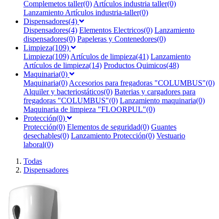
Complemetos taller(0)
Artículos industria taller(0)
Lanzamiento Artículos industria-taller(0)
Dispensadores(4)
Dispensadores(4)
Elementos Electricos(0)
Lanzamiento
dispensadores(0)
Papeleras y Contenedores(0)
Limpieza(109)
Limpieza(109)
Artículos de limpieza(41)
Lanzamiento
Artículos de limpieza(14)
Productos Quimicos(48)
Maquinaria(0)
Maquinaria(0)
Accesorios para fregadoras "COLUMBUS"(0)
Alquiler y bacteriostáticos(0)
Baterias y cargadores para
fregadoras "COLUMBUS"(0)
Lanzamiento maquinaria(0)
Maquinaria de limpieza "FLOORPUL"(0)
Protección(0)
Protección(0)
Elementos de seguridad(0)
Guantes
desechables(0)
Lanzamiento Protección(0)
Vestuario
laboral(0)
Todas
Dispensadores