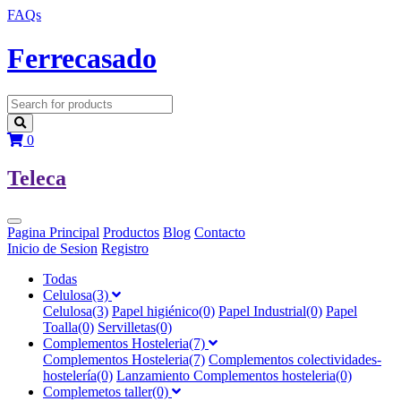
FAQs
F
errecasado
0
T
eleca
Pagina Principal
Productos
Blog
Contacto
Inicio de Sesion
Registro
Todas
Celulosa(3)
Celulosa(3)
Papel higiénico(0)
Papel Industrial(0)
Papel
Toalla(0)
Servilletas(0)
Complementos Hosteleria(7)
Complementos Hosteleria(7)
Complementos colectividades-
hostelería(0)
Lanzamiento Complementos hosteleria(0)
Complemetos taller(0)