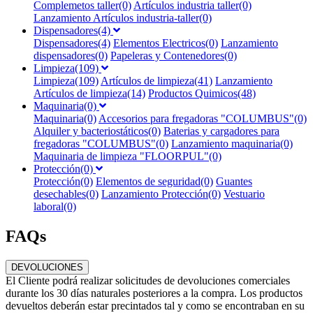
Complemetos taller(0)
Artículos industria taller(0)
Lanzamiento Artículos industria-taller(0)
Dispensadores(4)
Dispensadores(4)
Elementos Electricos(0)
Lanzamiento
dispensadores(0)
Papeleras y Contenedores(0)
Limpieza(109)
Limpieza(109)
Artículos de limpieza(41)
Lanzamiento
Artículos de limpieza(14)
Productos Quimicos(48)
Maquinaria(0)
Maquinaria(0)
Accesorios para fregadoras "COLUMBUS"(0)
Alquiler y bacteriostáticos(0)
Baterias y cargadores para
fregadoras "COLUMBUS"(0)
Lanzamiento maquinaria(0)
Maquinaria de limpieza "FLOORPUL"(0)
Protección(0)
Protección(0)
Elementos de seguridad(0)
Guantes
desechables(0)
Lanzamiento Protección(0)
Vestuario
laboral(0)
FAQs
DEVOLUCIONES
El Cliente podrá realizar solicitudes de devoluciones comerciales
durante los 30 días naturales posteriores a la compra. Los productos
devueltos deberán estar precintados tal y como se encontraban en su