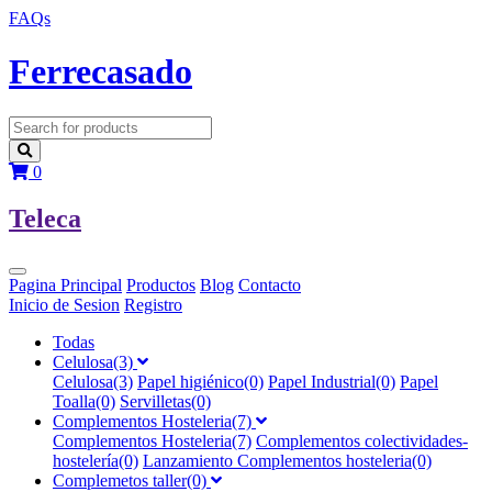
FAQs
F
errecasado
0
T
eleca
Pagina Principal
Productos
Blog
Contacto
Inicio de Sesion
Registro
Todas
Celulosa(3)
Celulosa(3)
Papel higiénico(0)
Papel Industrial(0)
Papel
Toalla(0)
Servilletas(0)
Complementos Hosteleria(7)
Complementos Hosteleria(7)
Complementos colectividades-
hostelería(0)
Lanzamiento Complementos hosteleria(0)
Complemetos taller(0)