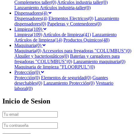
Complemetos taller(0)
Artículos industria taller(0)
Lanzamiento Artículos industria-taller(0)
Dispensadores(4)
Dispensadores(4)
Elementos Electricos(0)
Lanzamiento
dispensadores(0)
Papeleras y Contenedores(0)
Limpieza(109)
Limpieza(109)
Artículos de limpieza(41)
Lanzamiento
Artículos de limpieza(14)
Productos Quimicos(48)
Maquinaria(0)
Maquinaria(0)
Accesorios para fregadoras "COLUMBUS"(0)
Alquiler y bacteriostáticos(0)
Baterias y cargadores para
fregadoras "COLUMBUS"(0)
Lanzamiento maquinaria(0)
Maquinaria de limpieza "FLOORPUL"(0)
Protección(0)
Protección(0)
Elementos de seguridad(0)
Guantes
desechables(0)
Lanzamiento Protección(0)
Vestuario
laboral(0)
Inicio de Sesion