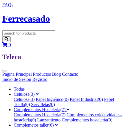
FAQs
F
errecasado
0
T
eleca
Pagina Principal
Productos
Blog
Contacto
Inicio de Sesion
Registro
Todas
Celulosa(3)
Celulosa(3)
Papel higiénico(0)
Papel Industrial(0)
Papel
Toalla(0)
Servilletas(0)
Complementos Hosteleria(7)
Complementos Hosteleria(7)
Complementos colectividades-
hostelería(0)
Lanzamiento Complementos hosteleria(0)
Complemetos taller(0)