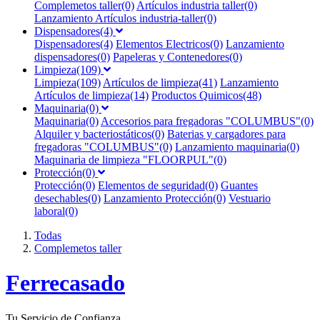
Complemetos taller(0)
Artículos industria taller(0)
Lanzamiento Artículos industria-taller(0)
Dispensadores(4)
Dispensadores(4)
Elementos Electricos(0)
Lanzamiento
dispensadores(0)
Papeleras y Contenedores(0)
Limpieza(109)
Limpieza(109)
Artículos de limpieza(41)
Lanzamiento
Artículos de limpieza(14)
Productos Quimicos(48)
Maquinaria(0)
Maquinaria(0)
Accesorios para fregadoras "COLUMBUS"(0)
Alquiler y bacteriostáticos(0)
Baterias y cargadores para
fregadoras "COLUMBUS"(0)
Lanzamiento maquinaria(0)
Maquinaria de limpieza "FLOORPUL"(0)
Protección(0)
Protección(0)
Elementos de seguridad(0)
Guantes
desechables(0)
Lanzamiento Protección(0)
Vestuario
laboral(0)
Todas
Complemetos taller
F
errecasado
Tu Servicio de Confianza