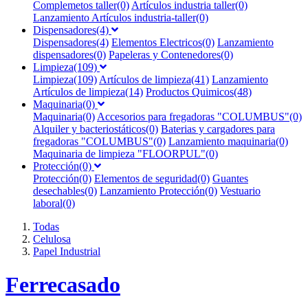
Complemetos taller(0)
Artículos industria taller(0)
Lanzamiento Artículos industria-taller(0)
Dispensadores(4)
Dispensadores(4)
Elementos Electricos(0)
Lanzamiento
dispensadores(0)
Papeleras y Contenedores(0)
Limpieza(109)
Limpieza(109)
Artículos de limpieza(41)
Lanzamiento
Artículos de limpieza(14)
Productos Quimicos(48)
Maquinaria(0)
Maquinaria(0)
Accesorios para fregadoras "COLUMBUS"(0)
Alquiler y bacteriostáticos(0)
Baterias y cargadores para
fregadoras "COLUMBUS"(0)
Lanzamiento maquinaria(0)
Maquinaria de limpieza "FLOORPUL"(0)
Protección(0)
Protección(0)
Elementos de seguridad(0)
Guantes
desechables(0)
Lanzamiento Protección(0)
Vestuario
laboral(0)
Todas
Celulosa
Papel Industrial
F
errecasado