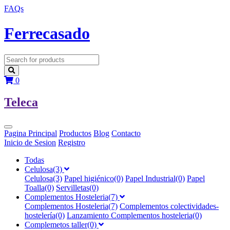
FAQs
F
errecasado
0
T
eleca
Pagina Principal
Productos
Blog
Contacto
Inicio de Sesion
Registro
Todas
Celulosa(3)
Celulosa(3)
Papel higiénico(0)
Papel Industrial(0)
Papel
Toalla(0)
Servilletas(0)
Complementos Hosteleria(7)
Complementos Hosteleria(7)
Complementos colectividades-
hostelería(0)
Lanzamiento Complementos hosteleria(0)
Complemetos taller(0)