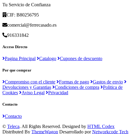
Tu Servicio de Confianza
CIF: B80256795
comercial@ferrecasado.es
916331842
Acceso Directo
Pagina Principal
Catalogo
Cupones de descuento
Por que comprar
Compromiso con el cliente
Formas de pago
Gastos de envio
Devoluciones y Garantias
Condiciones de compra
Politica de
Cookies
Aviso Legal
Privacidad
Contacto
Contacto
©
Teleca
. All Rights Reserved. Designed by
HTML Codex
Distributed By
ThemeWagon
Desarrollado por
Networkcode Tech