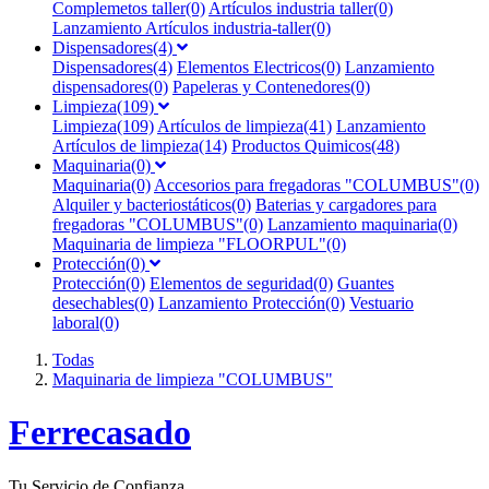
Complemetos taller(0)
Artículos industria taller(0)
Lanzamiento Artículos industria-taller(0)
Dispensadores(4)
Dispensadores(4)
Elementos Electricos(0)
Lanzamiento
dispensadores(0)
Papeleras y Contenedores(0)
Limpieza(109)
Limpieza(109)
Artículos de limpieza(41)
Lanzamiento
Artículos de limpieza(14)
Productos Quimicos(48)
Maquinaria(0)
Maquinaria(0)
Accesorios para fregadoras "COLUMBUS"(0)
Alquiler y bacteriostáticos(0)
Baterias y cargadores para
fregadoras "COLUMBUS"(0)
Lanzamiento maquinaria(0)
Maquinaria de limpieza "FLOORPUL"(0)
Protección(0)
Protección(0)
Elementos de seguridad(0)
Guantes
desechables(0)
Lanzamiento Protección(0)
Vestuario
laboral(0)
Todas
Maquinaria de limpieza "COLUMBUS"
F
errecasado
Tu Servicio de Confianza