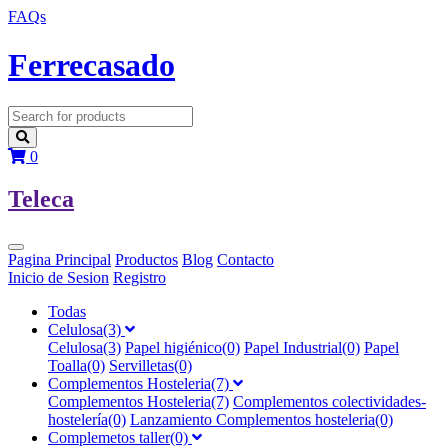
FAQs
F
errecasado
0
T
eleca
Pagina Principal
Productos
Blog
Contacto
Inicio de Sesion
Registro
Todas
Celulosa(3)
Celulosa(3)
Papel higiénico(0)
Papel Industrial(0)
Papel
Toalla(0)
Servilletas(0)
Complementos Hosteleria(7)
Complementos Hosteleria(7)
Complementos colectividades-
hostelería(0)
Lanzamiento Complementos hosteleria(0)
Complemetos taller(0)