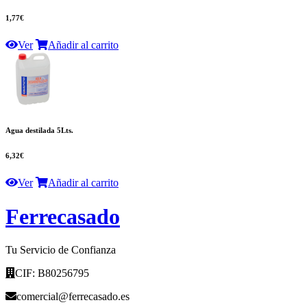
1,77€
Ver
Añadir al carrito
Agua destilada 5Lts.
6,32€
Ver
Añadir al carrito
F
errecasado
Tu Servicio de Confianza
CIF: B80256795
comercial@ferrecasado.es