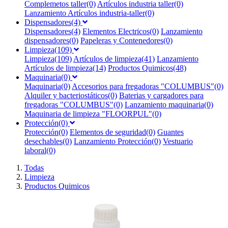
Complemetos taller(0)
Artículos industria taller(0)
Lanzamiento Artículos industria-taller(0)
Dispensadores(4)
Dispensadores(4)
Elementos Electricos(0)
Lanzamiento
dispensadores(0)
Papeleras y Contenedores(0)
Limpieza(109)
Limpieza(109)
Artículos de limpieza(41)
Lanzamiento
Artículos de limpieza(14)
Productos Quimicos(48)
Maquinaria(0)
Maquinaria(0)
Accesorios para fregadoras "COLUMBUS"(0)
Alquiler y bacteriostáticos(0)
Baterias y cargadores para
fregadoras "COLUMBUS"(0)
Lanzamiento maquinaria(0)
Maquinaria de limpieza "FLOORPUL"(0)
Protección(0)
Protección(0)
Elementos de seguridad(0)
Guantes
desechables(0)
Lanzamiento Protección(0)
Vestuario
laboral(0)
Todas
Limpieza
Productos Quimicos