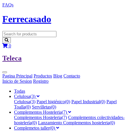
FAQs
F
errecasado
0
T
eleca
Pagina Principal
Productos
Blog
Contacto
Inicio de Sesion
Registro
Todas
Celulosa(3)
Celulosa(3)
Papel higiénico(0)
Papel Industrial(0)
Papel
Toalla(0)
Servilletas(0)
Complementos Hosteleria(7)
Complementos Hosteleria(7)
Complementos colectividades-
hostelería(0)
Lanzamiento Complementos hosteleria(0)
Complemetos taller(0)