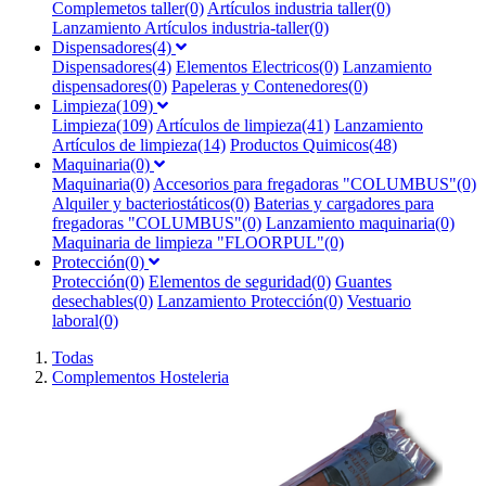
Complemetos taller(0)
Artículos industria taller(0)
Lanzamiento Artículos industria-taller(0)
Dispensadores(4)
Dispensadores(4)
Elementos Electricos(0)
Lanzamiento
dispensadores(0)
Papeleras y Contenedores(0)
Limpieza(109)
Limpieza(109)
Artículos de limpieza(41)
Lanzamiento
Artículos de limpieza(14)
Productos Quimicos(48)
Maquinaria(0)
Maquinaria(0)
Accesorios para fregadoras "COLUMBUS"(0)
Alquiler y bacteriostáticos(0)
Baterias y cargadores para
fregadoras "COLUMBUS"(0)
Lanzamiento maquinaria(0)
Maquinaria de limpieza "FLOORPUL"(0)
Protección(0)
Protección(0)
Elementos de seguridad(0)
Guantes
desechables(0)
Lanzamiento Protección(0)
Vestuario
laboral(0)
Todas
Complementos Hosteleria