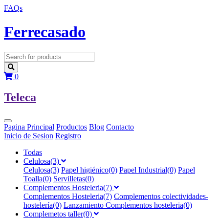
FAQs
F
errecasado
0
T
eleca
Pagina Principal
Productos
Blog
Contacto
Inicio de Sesion
Registro
Todas
Celulosa(3)
Celulosa(3)
Papel higiénico(0)
Papel Industrial(0)
Papel
Toalla(0)
Servilletas(0)
Complementos Hosteleria(7)
Complementos Hosteleria(7)
Complementos colectividades-
hostelería(0)
Lanzamiento Complementos hosteleria(0)
Complemetos taller(0)