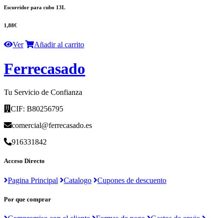
Escurridor para cubo 13L
1,88€
Ver
Añadir al carrito
F
errecasado
Tu Servicio de Confianza
CIF: B80256795
comercial@ferrecasado.es
916331842
Acceso Directo
Pagina Principal
Catalogo
Cupones de descuento
Por que comprar