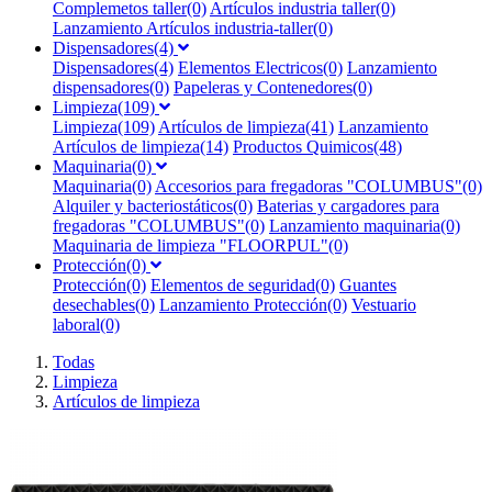
Complemetos taller(0)
Artículos industria taller(0)
Lanzamiento Artículos industria-taller(0)
Dispensadores(4)
Dispensadores(4)
Elementos Electricos(0)
Lanzamiento
dispensadores(0)
Papeleras y Contenedores(0)
Limpieza(109)
Limpieza(109)
Artículos de limpieza(41)
Lanzamiento
Artículos de limpieza(14)
Productos Quimicos(48)
Maquinaria(0)
Maquinaria(0)
Accesorios para fregadoras "COLUMBUS"(0)
Alquiler y bacteriostáticos(0)
Baterias y cargadores para
fregadoras "COLUMBUS"(0)
Lanzamiento maquinaria(0)
Maquinaria de limpieza "FLOORPUL"(0)
Protección(0)
Protección(0)
Elementos de seguridad(0)
Guantes
desechables(0)
Lanzamiento Protección(0)
Vestuario
laboral(0)
Todas
Limpieza
Artículos de limpieza