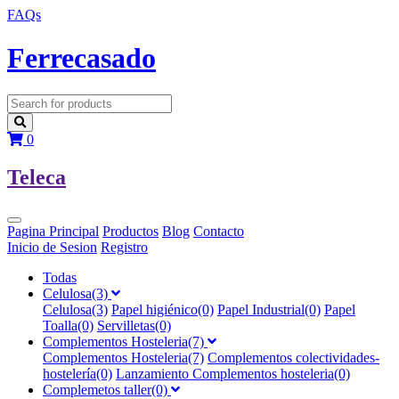
FAQs
F
errecasado
0
T
eleca
Pagina Principal
Productos
Blog
Contacto
Inicio de Sesion
Registro
Todas
Celulosa(3)
Celulosa(3)
Papel higiénico(0)
Papel Industrial(0)
Papel
Toalla(0)
Servilletas(0)
Complementos Hosteleria(7)
Complementos Hosteleria(7)
Complementos colectividades-
hostelería(0)
Lanzamiento Complementos hosteleria(0)
Complemetos taller(0)