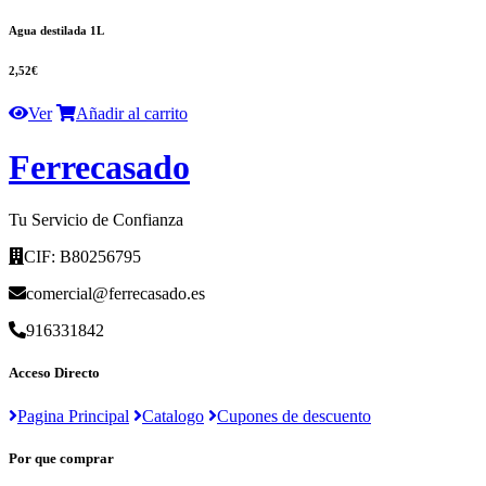
Agua destilada 1L
2,52€
Ver
Añadir al carrito
F
errecasado
Tu Servicio de Confianza
CIF: B80256795
comercial@ferrecasado.es
916331842
Acceso Directo
Pagina Principal
Catalogo
Cupones de descuento
Por que comprar