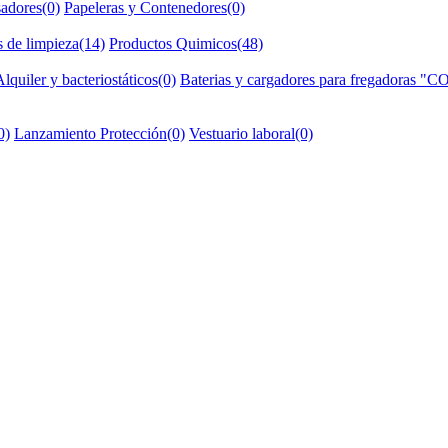
adores(0)
Papeleras y Contenedores(0)
 de limpieza(14)
Productos Quimicos(48)
Alquiler y bacteriostáticos(0)
Baterias y cargadores para fregadoras
0)
Lanzamiento Protección(0)
Vestuario laboral(0)