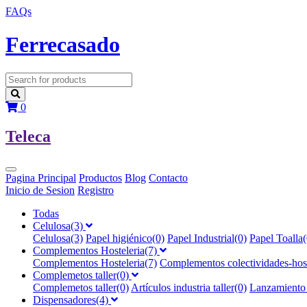
FAQs
F
errecasado
0
T
eleca
Pagina Principal
Productos
Blog
Contacto
Inicio de Sesion
Registro
Todas
Celulosa(3)
Celulosa(3)
Papel higiénico(0)
Papel Industrial(0)
Papel Toalla(
Complementos Hosteleria(7)
Complementos Hosteleria(7)
Complementos colectividades-host
Complemetos taller(0)
Complemetos taller(0)
Artículos industria taller(0)
Lanzamiento A
Dispensadores(4)