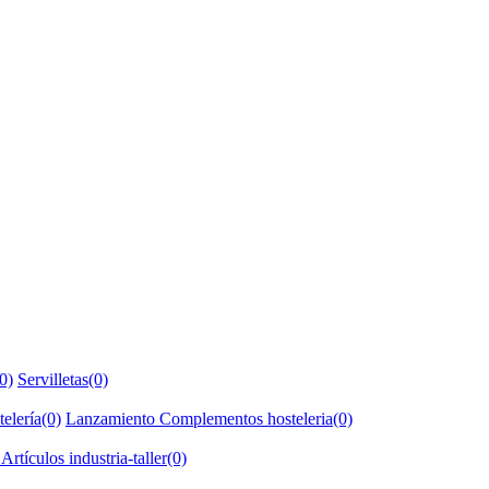
0)
Servilletas(0)
elería(0)
Lanzamiento Complementos hosteleria(0)
rtículos industria-taller(0)