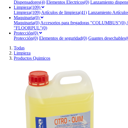
Dispensadores(4)
Elementos Electricos(0)
Lanzamiento dispens
Limpieza(109)
Limpieza(109)
Artículos de limpieza(41)
Lanzamiento Artículos
Maquinaria(0)
Maquinaria(0)
Accesorios para fregadoras "COLUMBUS"(0)
"FLOORPUL"(0)
Protección(0)
Protección(0)
Elementos de seguridad(0)
Guantes desechables(
Todas
Limpieza
Productos Quimicos