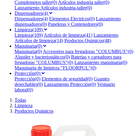
Complemetos taller(0)
Artículos industria taller(0)
Lanzamiento Artículos industria-taller(0)
Dispensadores(4)
Dispensadores(4)
Elementos Electricos(0)
Lanzamiento
dispensadores(0)
Papeleras y Contenedores(0)
Limpieza(109)
Limpieza(109)
Artículos de limpieza(41)
Lanzamiento
Artículos de limpieza(14)
Productos Quimicos(48)
Maquinaria(0)
Maquinaria(0)
Accesorios para fregadoras "COLUMBUS"(0)
Alquiler y bacteriostáticos(0)
Baterias y cargadores para
fregadoras "COLUMBUS"(0)
Lanzamiento maquinaria(0)
Maquinaria de limpieza "FLOORPUL"(0)
Protección(0)
Protección(0)
Elementos de seguridad(0)
Guantes
desechables(0)
Lanzamiento Protección(0)
Vestuario
laboral(0)
Todas
Limpieza
Productos Quimicos