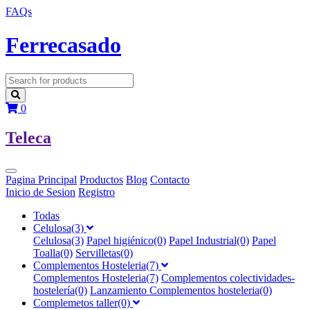
FAQs
F
errecasado
0
T
eleca
Pagina Principal
Productos
Blog
Contacto
Inicio de Sesion
Registro
Todas
Celulosa(3)
Celulosa(3)
Papel higiénico(0)
Papel Industrial(0)
Papel
Toalla(0)
Servilletas(0)
Complementos Hosteleria(7)
Complementos Hosteleria(7)
Complementos colectividades-
hostelería(0)
Lanzamiento Complementos hosteleria(0)
Complemetos taller(0)