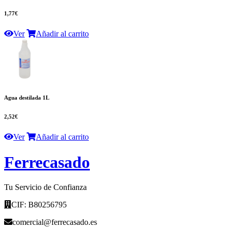
1,77€
Ver
Añadir al carrito
Agua destilada 1L
2,52€
Ver
Añadir al carrito
F
errecasado
Tu Servicio de Confianza
CIF: B80256795
comercial@ferrecasado.es